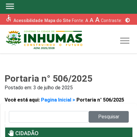
menu
accessible
A
A
brightness_6
Acessibilidade
Mapa do Site
Fonte:
A
Contraste:
menu
Portaria n° 506/2025
Postado em:
3 de julho de 2025
Você está aqui:
Pagina Inicial >
Portaria n° 506/2025
Pesquisar no site:
Pesquisar
pan_tool
CIDADÃO