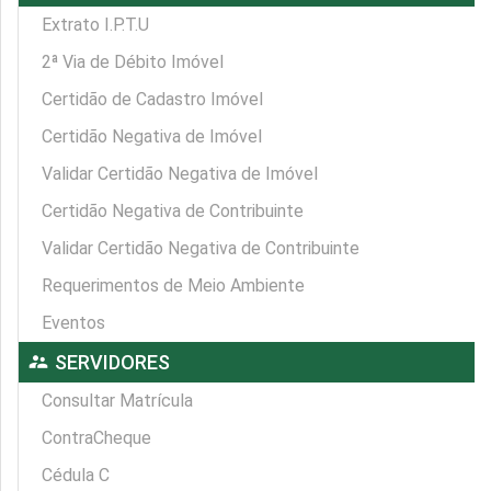
Extrato I.P.T.U
2ª Via de Débito Imóvel
Certidão de Cadastro Imóvel
Certidão Negativa de Imóvel
Validar Certidão Negativa de Imóvel
Certidão Negativa de Contribuinte
Validar Certidão Negativa de Contribuinte
Requerimentos de Meio Ambiente
Eventos
supervisor_account
SERVIDORES
Consultar Matrícula
ContraCheque
Cédula C