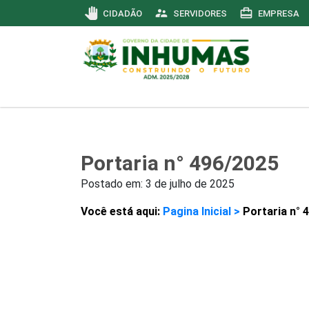
pan_tool
supervisor_account
card_travel
CIDADÃO
SERVIDORES
EMPRESA
Portaria n° 496/2025
Postado em:
3 de julho de 2025
Você está aqui:
Pagina Inicial >
Portaria n° 