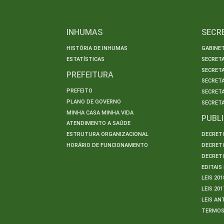
INHUMAS
SECR
HISTÓRIA DE INHUMAS
GABINET
ESTATÍSTICAS
SECRET
SECRETA
PREFEITURA
SECRETA
PREFEITO
SECRET
PLANO DE GOVERNO
SECRETA
MINHA CASA MINHA VIDA
PUBL
ATENDIMENTO A SAÚDE
ESTRUTURA ORGANIZACIONAL
DECRETO
HORÁRIO DE FUNCIONAMENTO
DECRETO
DECRETO
EDITAI
LEIS 201
LEIS 201
LEIS AN
TERMO