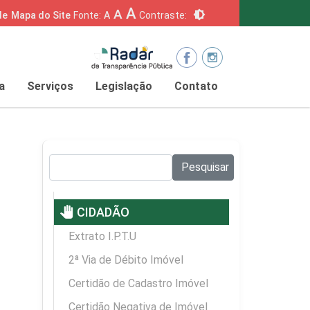
A
A
brightness_6
de
Mapa do Site
Fonte:
A
Contraste:
a
Serviços
Legislação
Contato
Pesquisar no site:
Pesquisar
pan_tool
CIDADÃO
Extrato I.P.T.U
2ª Via de Débito Imóvel
Certidão de Cadastro Imóvel
Certidão Negativa de Imóvel