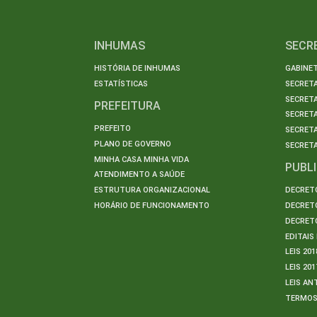
INHUMAS
SECR
HISTÓRIA DE INHUMAS
GABINET
ESTATÍSTICAS
SECRET
SECRETA
PREFEITURA
SECRETA
PREFEITO
SECRET
PLANO DE GOVERNO
SECRETA
MINHA CASA MINHA VIDA
PUBL
ATENDIMENTO A SAÚDE
ESTRUTURA ORGANIZACIONAL
DECRETO
HORÁRIO DE FUNCIONAMENTO
DECRETO
DECRETO
EDITAI
LEIS 201
LEIS 201
LEIS AN
TERMO