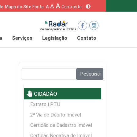
A
A
brightness_6
de
Mapa do Site
Fonte:
A
Contraste:
a
Serviços
Legislação
Contato
Pesquisar no site:
Pesquisar
pan_tool
CIDADÃO
Extrato I.P.T.U
2ª Via de Débito Imóvel
Certidão de Cadastro Imóvel
Certidão Negativa de Imóvel