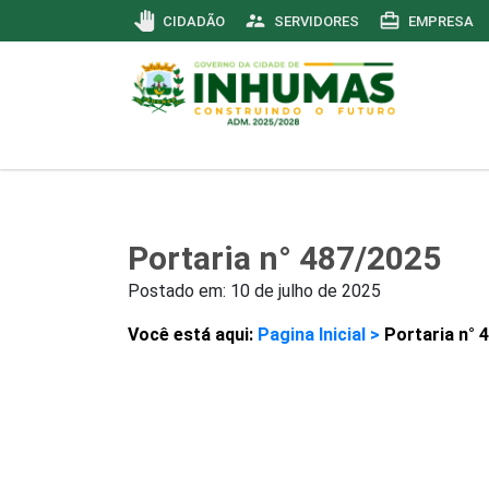
pan_tool
supervisor_account
card_travel
CIDADÃO
SERVIDORES
EMPRESA
Portaria n° 487/2025
Postado em:
10 de julho de 2025
Você está aqui:
Pagina Inicial >
Portaria n° 