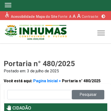
menu
accessible
A
A
brightness_6
Acessibilidade
Mapa do Site
Fonte:
A
Contraste:
menu
Portaria n° 480/2025
Postado em:
3 de julho de 2025
Você está aqui:
Pagina Inicial >
Portaria n° 480/2025
Pesquisar no site:
Pesquisar
pan_tool
CIDADÃO