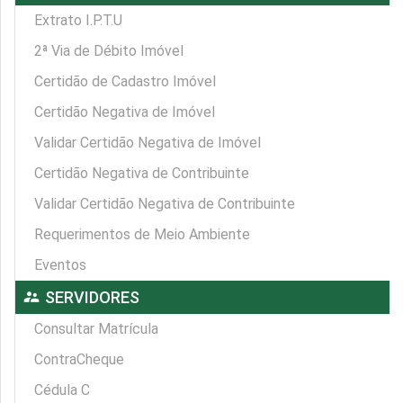
Extrato I.P.T.U
2ª Via de Débito Imóvel
Certidão de Cadastro Imóvel
Certidão Negativa de Imóvel
Validar Certidão Negativa de Imóvel
Certidão Negativa de Contribuinte
Validar Certidão Negativa de Contribuinte
Requerimentos de Meio Ambiente
Eventos
supervisor_account
SERVIDORES
Consultar Matrícula
ContraCheque
Cédula C