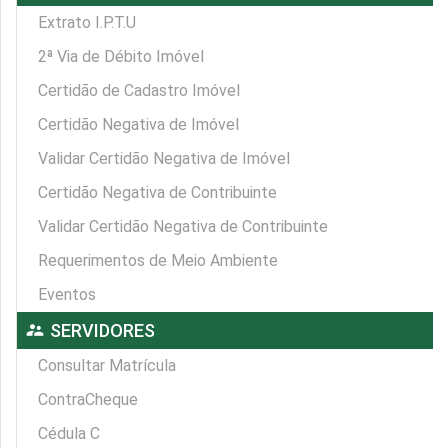
Extrato I.P.T.U
2ª Via de Débito Imóvel
Certidão de Cadastro Imóvel
Certidão Negativa de Imóvel
Validar Certidão Negativa de Imóvel
Certidão Negativa de Contribuinte
Validar Certidão Negativa de Contribuinte
Requerimentos de Meio Ambiente
Eventos
supervisor_account
SERVIDORES
Consultar Matrícula
ContraCheque
Cédula C