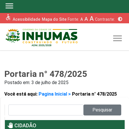
menu
accessible
A
A
brightness_6
Acessibilidade
Mapa do Site
Fonte:
A
Contraste:
menu
Portaria n° 478/2025
Postado em:
3 de julho de 2025
Você está aqui:
Pagina Inicial >
Portaria n° 478/2025
Pesquisar no site:
Pesquisar
pan_tool
CIDADÃO