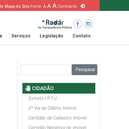
A
A
brightness_6
de
Mapa do Site
Fonte:
A
Contraste:
a
Serviços
Legislação
Contato
Pesquisar no site:
Pesquisar
pan_tool
CIDADÃO
Extrato I.P.T.U
2ª Via de Débito Imóvel
Certidão de Cadastro Imóvel
Certidão Negativa de Imóvel