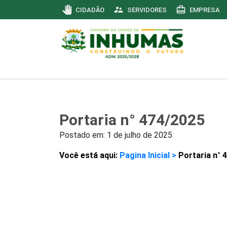
pan_tool
supervisor_account
card_travel
CIDADÃO
SERVIDORES
EMPRESA
Portaria n° 474/2025
Postado em:
1 de julho de 2025
Você está aqui:
Pagina Inicial >
Portaria n° 