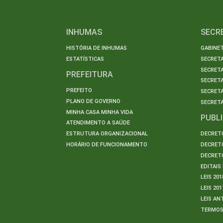
INHUMAS
SECR
HISTÓRIA DE INHUMAS
GABINET
ESTATÍSTICAS
SECRET
SECRETA
PREFEITURA
SECRETA
PREFEITO
SECRET
PLANO DE GOVERNO
SECRETA
MINHA CASA MINHA VIDA
PUBL
ATENDIMENTO A SAÚDE
ESTRUTURA ORGANIZACIONAL
DECRETO
HORÁRIO DE FUNCIONAMENTO
DECRETO
DECRETO
EDITAI
LEIS 201
LEIS 201
LEIS AN
TERMO