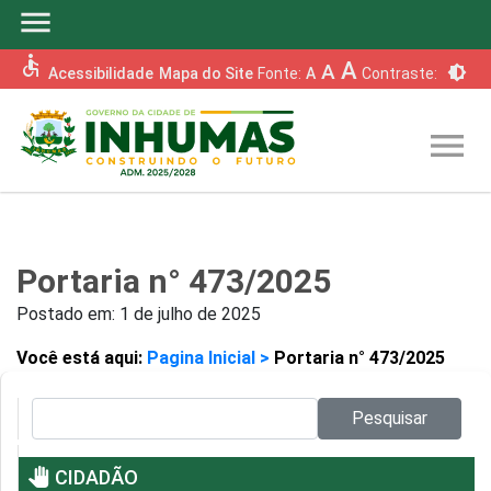
menu
accessible
A
A
brightness_6
Acessibilidade
Mapa do Site
Fonte:
A
Contraste:
menu
Portaria n° 473/2025
Postado em:
1 de julho de 2025
Você está aqui:
Pagina Inicial >
Portaria n° 473/2025
Pesquisar no site:
Pesquisar
pan_tool
CIDADÃO