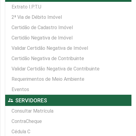
Extrato I.P.T.U
2ª Via de Débito Imóvel
Certidão de Cadastro Imóvel
Certidão Negativa de Imóvel
Validar Certidão Negativa de Imóvel
Certidão Negativa de Contribuinte
Validar Certidão Negativa de Contribuinte
Requerimentos de Meio Ambiente
Eventos
supervisor_account
SERVIDORES
Consultar Matrícula
ContraCheque
Cédula C