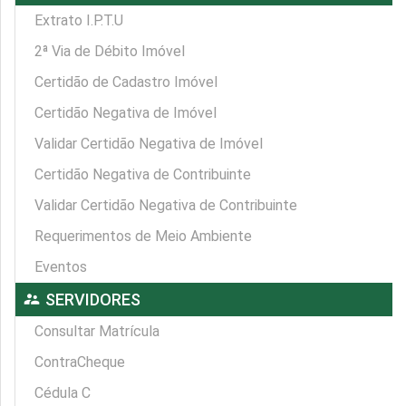
Extrato I.P.T.U
2ª Via de Débito Imóvel
Certidão de Cadastro Imóvel
Certidão Negativa de Imóvel
Validar Certidão Negativa de Imóvel
Certidão Negativa de Contribuinte
Validar Certidão Negativa de Contribuinte
Requerimentos de Meio Ambiente
Eventos
supervisor_account
SERVIDORES
Consultar Matrícula
ContraCheque
Cédula C