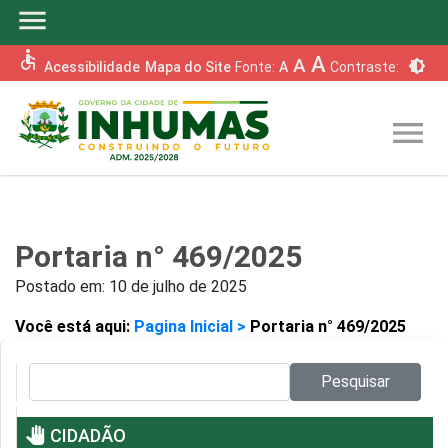
menu
accessible
A
A
brightness_6
Acessibilidade
Mapa do Site
Fonte:
A
Contraste:
menu
Portaria n° 469/2025
Postado em:
10 de julho de 2025
Você está aqui:
Pagina Inicial >
Portaria n° 469/2025
Pesquisar no site:
Pesquisar
pan_tool
CIDADÃO