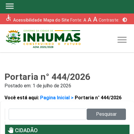
menu
accessible
A
A
brightness_6
Acessibilidade
Mapa do Site
Fonte:
A
Contraste:
menu
Portaria n° 444/2026
Postado em:
1 de julho de 2026
Você está aqui:
Pagina Inicial >
Portaria n° 444/2026
Pesquisar no site:
Pesquisar
pan_tool
CIDADÃO