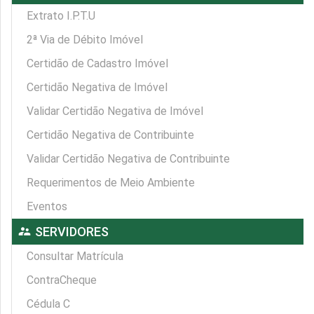
Extrato I.P.T.U
2ª Via de Débito Imóvel
Certidão de Cadastro Imóvel
Certidão Negativa de Imóvel
Validar Certidão Negativa de Imóvel
Certidão Negativa de Contribuinte
Validar Certidão Negativa de Contribuinte
Requerimentos de Meio Ambiente
Eventos
supervisor_account
SERVIDORES
Consultar Matrícula
ContraCheque
Cédula C