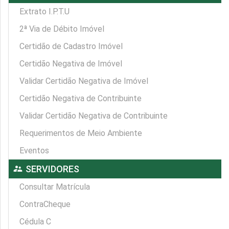
Extrato I.P.T.U
2ª Via de Débito Imóvel
Certidão de Cadastro Imóvel
Certidão Negativa de Imóvel
Validar Certidão Negativa de Imóvel
Certidão Negativa de Contribuinte
Validar Certidão Negativa de Contribuinte
Requerimentos de Meio Ambiente
Eventos
supervisor_account
SERVIDORES
Consultar Matrícula
ContraCheque
Cédula C