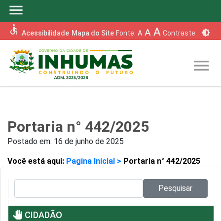
menu
accessible
A
A
brightness_6
Acessibilidade
Mapa do Site
Fonte:
A
Contraste:
menu
Portaria n° 442/2025
Postado em:
16 de junho de 2025
Você está aqui:
Pagina Inicial >
Portaria n° 442/2025
Pesquisar no site:
Pesquisar
pan_tool
CIDADÃO