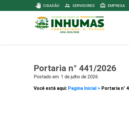
pan_tool
supervisor_account
card_travel
CIDADÃO
SERVIDORES
EMPRESA
Portaria n° 441/2026
Postado em:
1 de julho de 2026
Você está aqui:
Pagina Inicial >
Portaria n° 