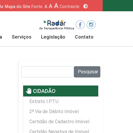
A
A
brightness_6
de
Mapa do Site
Fonte:
A
Contraste:
a
Serviços
Legislação
Contato
Pesquisar no site:
Pesquisar
pan_tool
CIDADÃO
Extrato I.P.T.U
2ª Via de Débito Imóvel
Certidão de Cadastro Imóvel
Certidão Negativa de Imóvel