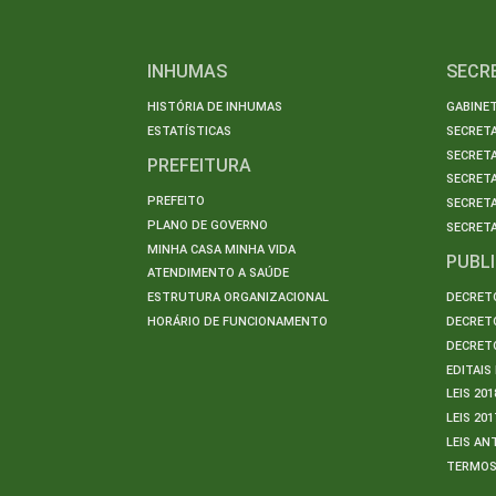
INHUMAS
SECR
HISTÓRIA DE INHUMAS
GABINET
ESTATÍSTICAS
SECRET
SECRETA
PREFEITURA
SECRETA
PREFEITO
SECRET
PLANO DE GOVERNO
SECRETA
MINHA CASA MINHA VIDA
PUBL
ATENDIMENTO A SAÚDE
ESTRUTURA ORGANIZACIONAL
DECRETO
HORÁRIO DE FUNCIONAMENTO
DECRETO
DECRETO
EDITAI
LEIS 201
LEIS 201
LEIS AN
TERMO