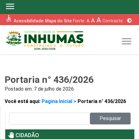
menu
accessible
A
A
brightness_6
Acessibilidade
Mapa do Site
Fonte:
A
Contraste:
menu
Portaria n° 436/2026
Postado em:
7 de julho de 2026
Você está aqui:
Pagina Inicial >
Portaria n° 436/2026
Pesquisar no site:
Pesquisar
pan_tool
CIDADÃO