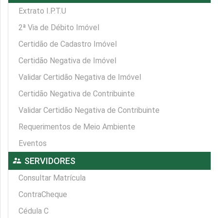
Extrato I.P.T.U
2ª Via de Débito Imóvel
Certidão de Cadastro Imóvel
Certidão Negativa de Imóvel
Validar Certidão Negativa de Imóvel
Certidão Negativa de Contribuinte
Validar Certidão Negativa de Contribuinte
Requerimentos de Meio Ambiente
Eventos
supervisor_account
SERVIDORES
Consultar Matrícula
ContraCheque
Cédula C