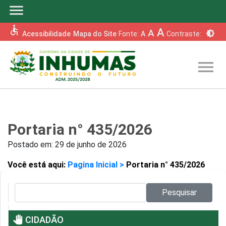
menu
accessible
A
A
brightness_6
Acessibilidade
Mapa do Site
Fonte:
A
Contraste:
menu
Portaria n° 435/2026
Postado em:
29 de junho de 2026
Você está aqui:
Pagina Inicial >
Portaria n° 435/2026
Pesquisar no site:
Pesquisar
pan_tool
CIDADÃO