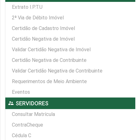
Extrato I.P.T.U
2ª Via de Débito Imóvel
Certidão de Cadastro Imóvel
Certidão Negativa de Imóvel
Validar Certidão Negativa de Imóvel
Certidão Negativa de Contribuinte
Validar Certidão Negativa de Contribuinte
Requerimentos de Meio Ambiente
Eventos
supervisor_account
SERVIDORES
Consultar Matrícula
ContraCheque
Cédula C