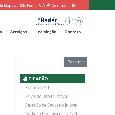
A
A
brightness_6
de
Mapa do Site
Fonte:
A
Contraste:
a
Serviços
Legislação
Contato
Pesquisar no site:
Pesquisar
pan_tool
CIDADÃO
Extrato I.P.T.U
2ª Via de Débito Imóvel
Certidão de Cadastro Imóvel
Certidão Negativa de Imóvel