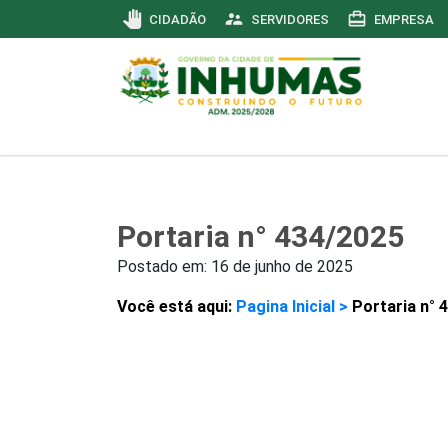
pan_tool
supervisor_account
card_travel
CIDADÃO
SERVIDORES
EMPRESA
Portaria n° 434/2025
Postado em:
16 de junho de 2025
Você está aqui:
Pagina Inicial >
Portaria n° 