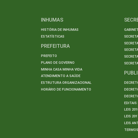
INHUMAS
SECR
HISTÓRIA DE INHUMAS
GABINET
ESTATÍSTICAS
SECRET
SECRETA
PREFEITURA
SECRETA
PREFEITO
SECRET
PLANO DE GOVERNO
SECRETA
MINHA CASA MINHA VIDA
PUBL
ATENDIMENTO A SAÚDE
ESTRUTURA ORGANIZACIONAL
DECRETO
HORÁRIO DE FUNCIONAMENTO
DECRETO
DECRETO
EDITAI
LEIS 201
LEIS 201
LEIS AN
TERMO