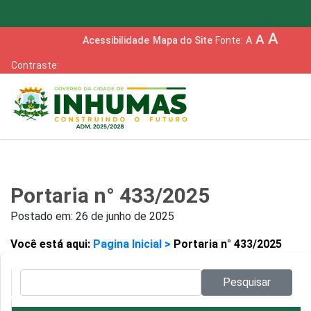
menu
accessible
A
A
Acessibilidade
Mapa do Site
Fonte:
A
brightness_6
Contraste:
me
Portaria n° 433/2025
Postado em:
26 de junho de 2025
Você está aqui:
Pagina Inicial >
Portaria n° 433/2025
Pesquisar no site:
Pesquisar