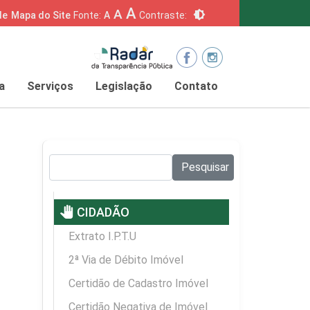
A
A
brightness_6
de
Mapa do Site
Fonte:
A
Contraste:
a
Serviços
Legislação
Contato
Pesquisar no site:
Pesquisar
pan_tool
CIDADÃO
Extrato I.P.T.U
2ª Via de Débito Imóvel
Certidão de Cadastro Imóvel
Certidão Negativa de Imóvel