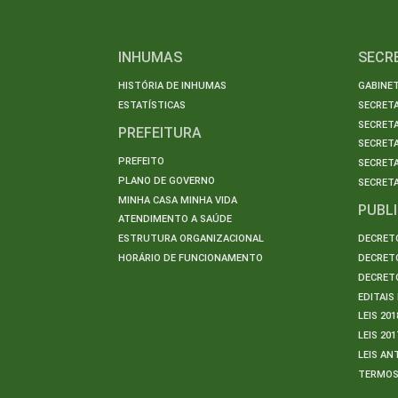
INHUMAS
SECR
HISTÓRIA DE INHUMAS
GABINET
ESTATÍSTICAS
SECRET
SECRETA
PREFEITURA
SECRETA
PREFEITO
SECRET
PLANO DE GOVERNO
SECRETA
MINHA CASA MINHA VIDA
PUBL
ATENDIMENTO A SAÚDE
ESTRUTURA ORGANIZACIONAL
DECRETO
HORÁRIO DE FUNCIONAMENTO
DECRETO
DECRETO
EDITAI
LEIS 201
LEIS 201
LEIS AN
TERMO