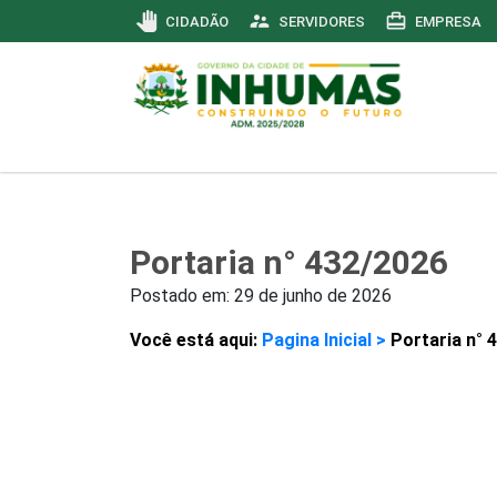
pan_tool
supervisor_account
card_travel
CIDADÃO
SERVIDORES
EMPRESA
Portaria n° 432/2026
Postado em:
29 de junho de 2026
Você está aqui:
Pagina Inicial >
Portaria n° 