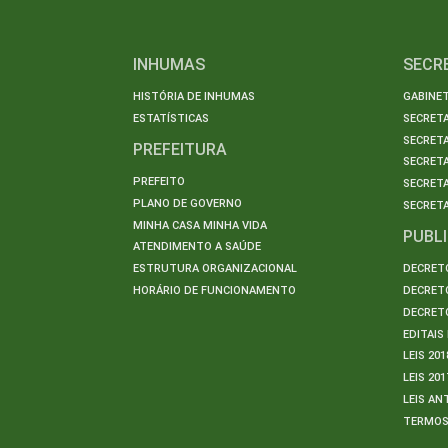
INHUMAS
SECR
HISTÓRIA DE INHUMAS
GABINET
ESTATÍSTICAS
SECRET
SECRETA
PREFEITURA
SECRETA
PREFEITO
SECRET
PLANO DE GOVERNO
SECRETA
MINHA CASA MINHA VIDA
PUBL
ATENDIMENTO A SAÚDE
ESTRUTURA ORGANIZACIONAL
DECRETO
HORÁRIO DE FUNCIONAMENTO
DECRETO
DECRETO
EDITAI
LEIS 201
LEIS 201
LEIS AN
TERMO