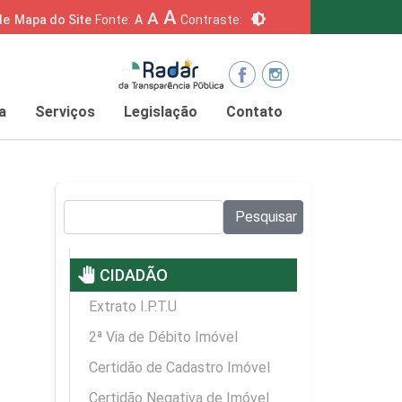
A
A
brightness_6
de
Mapa do Site
Fonte:
A
Contraste:
a
Serviços
Legislação
Contato
Pesquisar no site:
Pesquisar
pan_tool
CIDADÃO
Extrato I.P.T.U
2ª Via de Débito Imóvel
Certidão de Cadastro Imóvel
Certidão Negativa de Imóvel