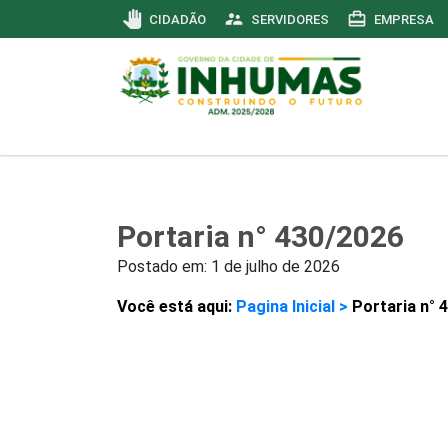
pan_tool
supervisor_account
card_travel
CIDADÃO
SERVIDORES
EMPRESA
Portaria n° 430/2026
Postado em:
1 de julho de 2026
Você está aqui:
Pagina Inicial >
Portaria n° 