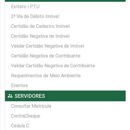
Extrato I.P.T.U
2ª Via de Débito Imóvel
Certidão de Cadastro Imóvel
Certidão Negativa de Imóvel
Validar Certidão Negativa de Imóvel
Certidão Negativa de Contribuinte
Validar Certidão Negativa de Contribuinte
Requerimentos de Meio Ambiente
Eventos
supervisor_account
SERVIDORES
Consultar Matrícula
ContraCheque
Cédula C