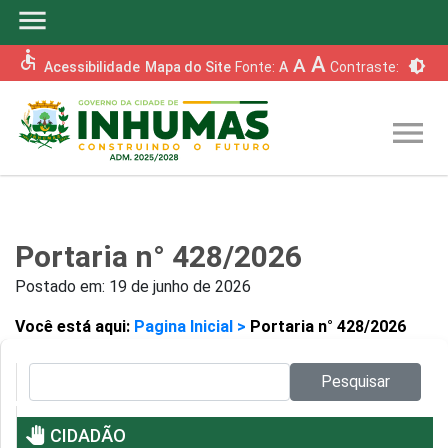
menu
accessible
A
A
brightness_6
Acessibilidade
Mapa do Site
Fonte:
A
Contraste:
menu
Portaria n° 428/2026
Postado em:
19 de junho de 2026
Você está aqui:
Pagina Inicial >
Portaria n° 428/2026
Pesquisar no site:
Pesquisar
pan_tool
CIDADÃO