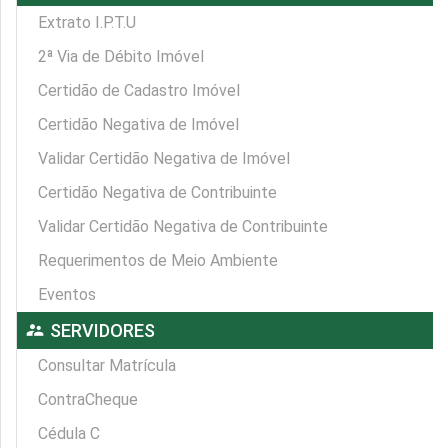
Extrato I.P.T.U
2ª Via de Débito Imóvel
Certidão de Cadastro Imóvel
Certidão Negativa de Imóvel
Validar Certidão Negativa de Imóvel
Certidão Negativa de Contribuinte
Validar Certidão Negativa de Contribuinte
Requerimentos de Meio Ambiente
Eventos
supervisor_account
SERVIDORES
Consultar Matrícula
ContraCheque
Cédula C