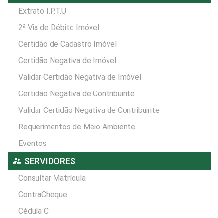
Extrato I.P.T.U
2ª Via de Débito Imóvel
Certidão de Cadastro Imóvel
Certidão Negativa de Imóvel
Validar Certidão Negativa de Imóvel
Certidão Negativa de Contribuinte
Validar Certidão Negativa de Contribuinte
Requerimentos de Meio Ambiente
Eventos
supervisor_account
SERVIDORES
Consultar Matrícula
ContraCheque
Cédula C