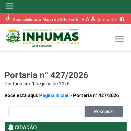
menu
accessible
A
A
brightness_6
Acessibilidade
Mapa do Site
Fonte:
A
Contraste:
menu
Portaria n° 427/2026
Postado em:
1 de julho de 2026
Você está aqui:
Pagina Inicial >
Portaria n° 427/2026
Pesquisar no site:
Pesquisar
pan_tool
CIDADÃO