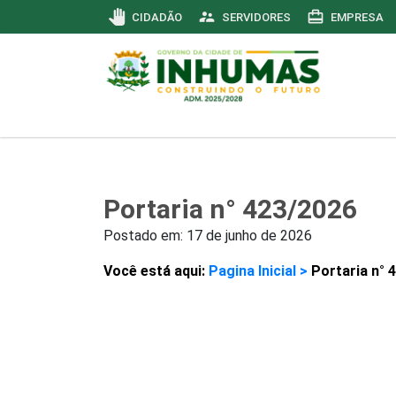
pan_tool
supervisor_account
card_travel
CIDADÃO
SERVIDORES
EMPRESA
Portaria n° 423/2026
Postado em:
17 de junho de 2026
Você está aqui:
Pagina Inicial >
Portaria n° 