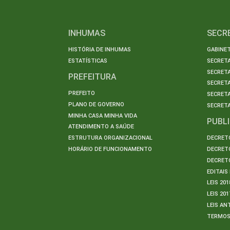
INHUMAS
SECR
HISTÓRIA DE INHUMAS
GABINET
ESTATÍSTICAS
SECRET
SECRETA
PREFEITURA
SECRETA
PREFEITO
SECRET
PLANO DE GOVERNO
SECRETA
MINHA CASA MINHA VIDA
PUBL
ATENDIMENTO A SAÚDE
ESTRUTURA ORGANIZACIONAL
DECRETO
HORÁRIO DE FUNCIONAMENTO
DECRETO
DECRETO
EDITAI
LEIS 201
LEIS 201
LEIS AN
TERMO