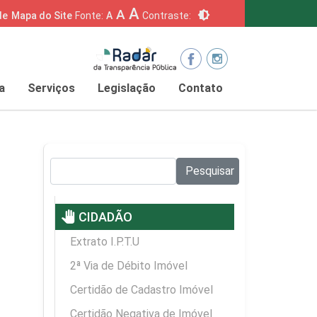
A
A
brightness_6
de
Mapa do Site
Fonte:
A
Contraste:
a
Serviços
Legislação
Contato
Pesquisar no site:
Pesquisar
pan_tool
CIDADÃO
Extrato I.P.T.U
2ª Via de Débito Imóvel
Certidão de Cadastro Imóvel
Certidão Negativa de Imóvel