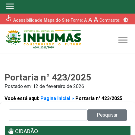
menu
accessible
A
A
brightness_6
Acessibilidade
Mapa do Site
Fonte:
A
Contraste:
menu
Portaria n° 423/2025
Postado em:
12 de fevereiro de 2026
Você está aqui:
Pagina Inicial >
Portaria n° 423/2025
Pesquisar no site:
Pesquisar
pan_tool
CIDADÃO