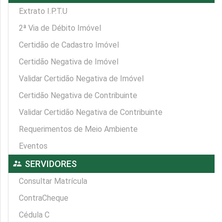
Extrato I.P.T.U
2ª Via de Débito Imóvel
Certidão de Cadastro Imóvel
Certidão Negativa de Imóvel
Validar Certidão Negativa de Imóvel
Certidão Negativa de Contribuinte
Validar Certidão Negativa de Contribuinte
Requerimentos de Meio Ambiente
Eventos
supervisor_account
SERVIDORES
Consultar Matrícula
ContraCheque
Cédula C