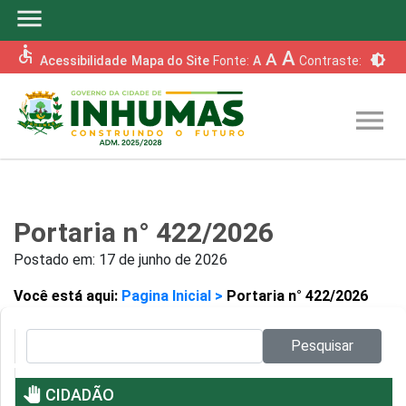
menu
accessible
A
A
brightness_6
Acessibilidade
Mapa do Site
Fonte:
A
Contraste:
menu
Portaria n° 422/2026
Postado em:
17 de junho de 2026
Você está aqui:
Pagina Inicial >
Portaria n° 422/2026
Pesquisar no site:
Pesquisar
pan_tool
CIDADÃO