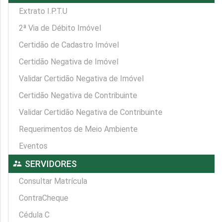
Extrato I.P.T.U
2ª Via de Débito Imóvel
Certidão de Cadastro Imóvel
Certidão Negativa de Imóvel
Validar Certidão Negativa de Imóvel
Certidão Negativa de Contribuinte
Validar Certidão Negativa de Contribuinte
Requerimentos de Meio Ambiente
Eventos
supervisor_account
SERVIDORES
Consultar Matrícula
ContraCheque
Cédula C