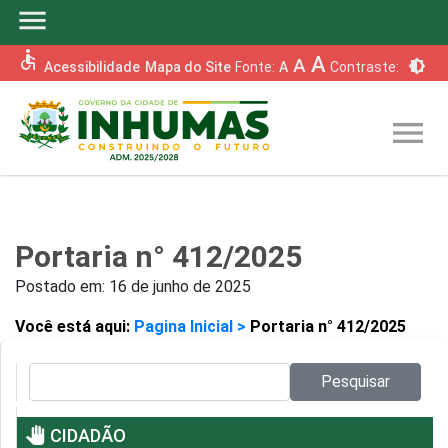
menu
accessible
A
A
brightness_6
Acessibilidade
Mapa do Site
Fonte:
A
Contraste:
menu
Portaria n° 412/2025
Postado em:
16 de junho de 2025
Você está aqui:
Pagina Inicial >
Portaria n° 412/2025
Pesquisar no site:
Pesquisar
pan_tool
CIDADÃO