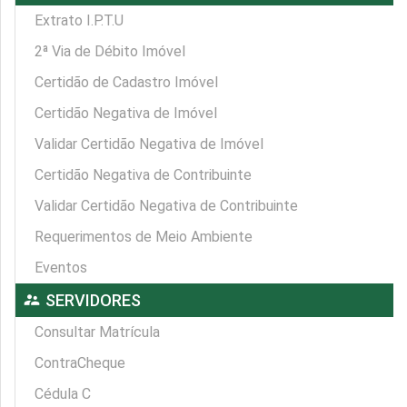
Extrato I.P.T.U
2ª Via de Débito Imóvel
Certidão de Cadastro Imóvel
Certidão Negativa de Imóvel
Validar Certidão Negativa de Imóvel
Certidão Negativa de Contribuinte
Validar Certidão Negativa de Contribuinte
Requerimentos de Meio Ambiente
Eventos
supervisor_account
SERVIDORES
Consultar Matrícula
ContraCheque
Cédula C