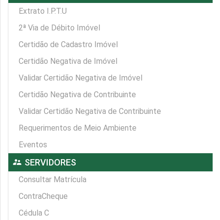
Extrato I.P.T.U
2ª Via de Débito Imóvel
Certidão de Cadastro Imóvel
Certidão Negativa de Imóvel
Validar Certidão Negativa de Imóvel
Certidão Negativa de Contribuinte
Validar Certidão Negativa de Contribuinte
Requerimentos de Meio Ambiente
Eventos
supervisor_account
SERVIDORES
Consultar Matrícula
ContraCheque
Cédula C