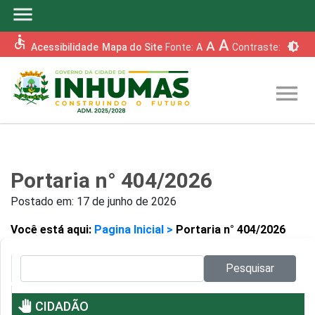
menu
accessible
A
A
brightness_6
Acessibilidade
Mapa do Site
Fonte:
A
Contraste:
menu
Portaria n° 404/2026
Postado em:
17 de junho de 2026
Você está aqui:
Pagina Inicial >
Portaria n° 404/2026
Pesquisar no site:
Pesquisar
pan_tool
CIDADÃO