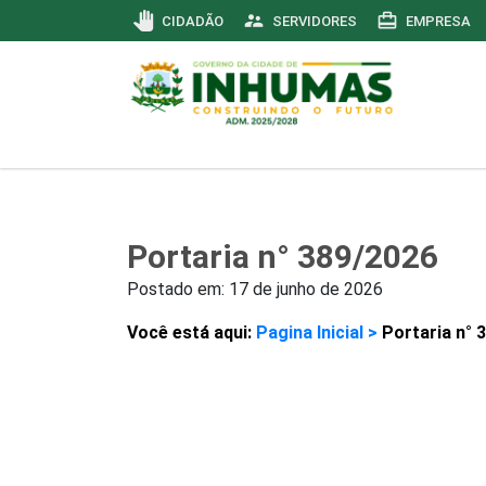
pan_tool
supervisor_account
card_travel
CIDADÃO
SERVIDORES
EMPRESA
Portaria n° 389/2026
Postado em:
17 de junho de 2026
Você está aqui:
Pagina Inicial >
Portaria n° 