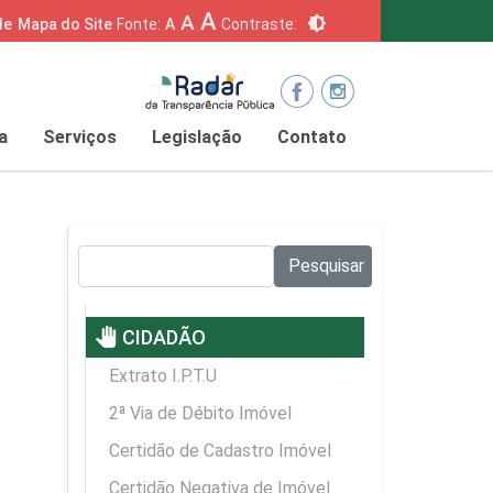
A
A
brightness_6
de
Mapa do Site
Fonte:
A
Contraste:
a
Serviços
Legislação
Contato
Pesquisar no site:
Pesquisar
pan_tool
CIDADÃO
Extrato I.P.T.U
2ª Via de Débito Imóvel
Certidão de Cadastro Imóvel
Certidão Negativa de Imóvel