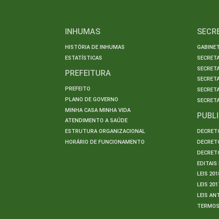
INHUMAS
SECR
HISTÓRIA DE INHUMAS
GABINET
ESTATÍSTICAS
SECRET
SECRETA
PREFEITURA
SECRETA
PREFEITO
SECRET
PLANO DE GOVERNO
SECRETA
MINHA CASA MINHA VIDA
PUBL
ATENDIMENTO A SAÚDE
ESTRUTURA ORGANIZACIONAL
DECRETO
HORÁRIO DE FUNCIONAMENTO
DECRETO
DECRETO
EDITAI
LEIS 201
LEIS 201
LEIS AN
TERMO