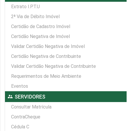
Extrato I.P.T.U
2ª Via de Débito Imóvel
Certidão de Cadastro Imóvel
Certidão Negativa de Imóvel
Validar Certidão Negativa de Imóvel
Certidão Negativa de Contribuinte
Validar Certidão Negativa de Contribuinte
Requerimentos de Meio Ambiente
Eventos
supervisor_account
SERVIDORES
Consultar Matrícula
ContraCheque
Cédula C