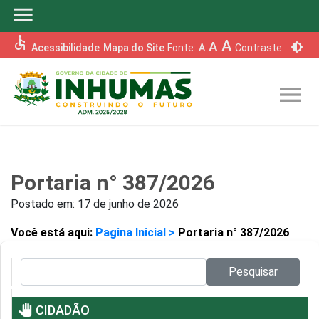
menu
accessible
A
A
brightness_6
Acessibilidade
Mapa do Site
Fonte:
A
Contraste:
menu
Portaria n° 387/2026
Postado em:
17 de junho de 2026
Você está aqui:
Pagina Inicial >
Portaria n° 387/2026
Pesquisar no site:
Pesquisar
pan_tool
CIDADÃO