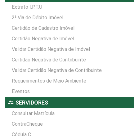
Extrato I.P.T.U
2ª Via de Débito Imóvel
Certidão de Cadastro Imóvel
Certidão Negativa de Imóvel
Validar Certidão Negativa de Imóvel
Certidão Negativa de Contribuinte
Validar Certidão Negativa de Contribuinte
Requerimentos de Meio Ambiente
Eventos
supervisor_account
SERVIDORES
Consultar Matrícula
ContraCheque
Cédula C