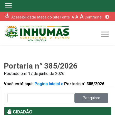
menu
accessible
A
A
brightness_6
Acessibilidade
Mapa do Site
Fonte:
A
Contraste:
menu
Portaria n° 385/2026
Postado em:
17 de junho de 2026
Você está aqui:
Pagina Inicial >
Portaria n° 385/2026
Pesquisar no site:
Pesquisar
pan_tool
CIDADÃO