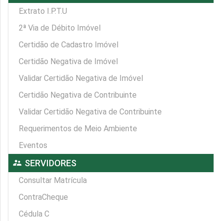
Extrato I.P.T.U
2ª Via de Débito Imóvel
Certidão de Cadastro Imóvel
Certidão Negativa de Imóvel
Validar Certidão Negativa de Imóvel
Certidão Negativa de Contribuinte
Validar Certidão Negativa de Contribuinte
Requerimentos de Meio Ambiente
Eventos
supervisor_account
SERVIDORES
Consultar Matrícula
ContraCheque
Cédula C