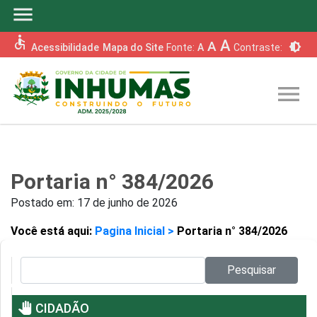
menu
accessible
A
A
brightness_6
Acessibilidade
Mapa do Site
Fonte:
A
Contraste:
menu
Portaria n° 384/2026
Postado em:
17 de junho de 2026
Você está aqui:
Pagina Inicial >
Portaria n° 384/2026
Pesquisar no site:
Pesquisar
pan_tool
CIDADÃO