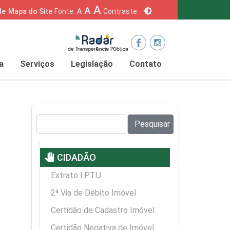
A
A
brightness_6
de
Mapa do Site
Fonte:
A
Contraste:
a
Serviços
Legislação
Contato
Pesquisar no site:
Pesquisar
pan_tool
CIDADÃO
Extrato I.P.T.U
2ª Via de Débito Imóvel
Certidão de Cadastro Imóvel
Certidão Negativa de Imóvel