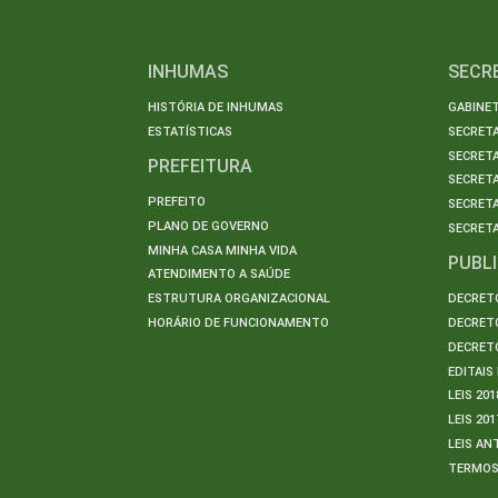
INHUMAS
SECR
HISTÓRIA DE INHUMAS
GABINET
ESTATÍSTICAS
SECRET
SECRETA
PREFEITURA
SECRETA
PREFEITO
SECRET
PLANO DE GOVERNO
SECRETA
MINHA CASA MINHA VIDA
PUBL
ATENDIMENTO A SAÚDE
ESTRUTURA ORGANIZACIONAL
DECRETO
HORÁRIO DE FUNCIONAMENTO
DECRETO
DECRETO
EDITAI
LEIS 201
LEIS 201
LEIS AN
TERMO