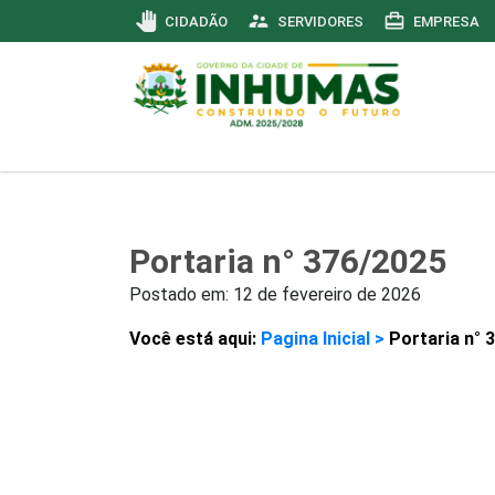
pan_tool
supervisor_account
card_travel
CIDADÃO
SERVIDORES
EMPRESA
Portaria n° 376/2025
Postado em:
12 de fevereiro de 2026
Você está aqui:
Pagina Inicial >
Portaria n° 