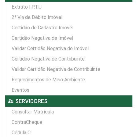
Extrato I.P.T.U
2ª Via de Débito Imóvel
Certidão de Cadastro Imóvel
Certidão Negativa de Imóvel
Validar Certidão Negativa de Imóvel
Certidão Negativa de Contribuinte
Validar Certidão Negativa de Contribuinte
Requerimentos de Meio Ambiente
Eventos
supervisor_account
SERVIDORES
Consultar Matrícula
ContraCheque
Cédula C