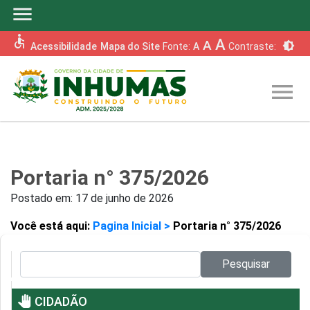
menu
accessible
A
A
brightness_6
Acessibilidade
Mapa do Site
Fonte:
A
Contraste:
menu
Portaria n° 375/2026
Postado em:
17 de junho de 2026
Você está aqui:
Pagina Inicial >
Portaria n° 375/2026
Pesquisar no site:
Pesquisar
pan_tool
CIDADÃO