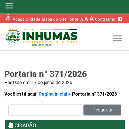
menu
accessible
A
A
brightness_6
Acessibilidade
Mapa do Site
Fonte:
A
Contraste:
menu
Portaria n° 371/2026
Postado em:
17 de junho de 2026
Você está aqui:
Pagina Inicial >
Portaria n° 371/2026
Pesquisar no site:
Pesquisar
pan_tool
CIDADÃO