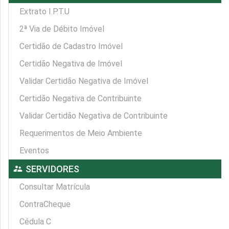
Extrato I.P.T.U
2ª Via de Débito Imóvel
Certidão de Cadastro Imóvel
Certidão Negativa de Imóvel
Validar Certidão Negativa de Imóvel
Certidão Negativa de Contribuinte
Validar Certidão Negativa de Contribuinte
Requerimentos de Meio Ambiente
Eventos
supervisor_account
SERVIDORES
Consultar Matrícula
ContraCheque
Cédula C