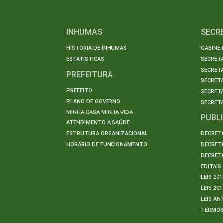
INHUMAS
SECR
HISTÓRIA DE INHUMAS
GABINET
ESTATÍSTICAS
SECRET
SECRETA
PREFEITURA
SECRETA
PREFEITO
SECRET
PLANO DE GOVERNO
SECRETA
MINHA CASA MINHA VIDA
PUBL
ATENDIMENTO A SAÚDE
ESTRUTURA ORGANIZACIONAL
DECRETO
HORÁRIO DE FUNCIONAMENTO
DECRETO
DECRETO
EDITAI
LEIS 201
LEIS 201
LEIS AN
TERMO