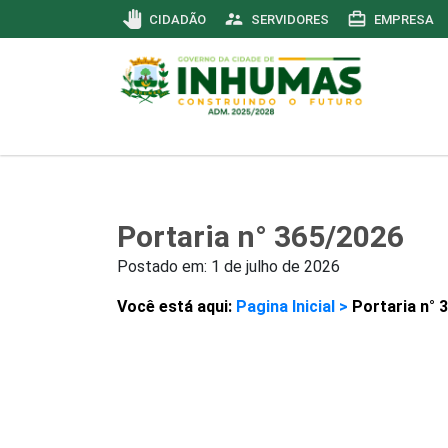
pan_tool
supervisor_account
card_travel
CIDADÃO
SERVIDORES
EMPRESA
Portaria n° 365/2026
Postado em:
1 de julho de 2026
Você está aqui:
Pagina Inicial >
Portaria n° 