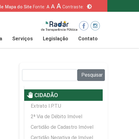
A
A
brightness_6
de
Mapa do Site
Fonte:
A
Contraste:
a
Serviços
Legislação
Contato
Pesquisar no site:
Pesquisar
pan_tool
CIDADÃO
Extrato I.P.T.U
2ª Via de Débito Imóvel
Certidão de Cadastro Imóvel
Certidão Negativa de Imóvel