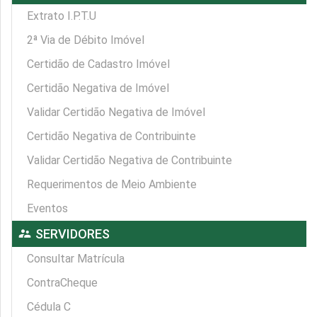
Extrato I.P.T.U
2ª Via de Débito Imóvel
Certidão de Cadastro Imóvel
Certidão Negativa de Imóvel
Validar Certidão Negativa de Imóvel
Certidão Negativa de Contribuinte
Validar Certidão Negativa de Contribuinte
Requerimentos de Meio Ambiente
Eventos
supervisor_account
SERVIDORES
Consultar Matrícula
ContraCheque
Cédula C