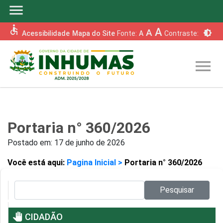
menu
accessible
A
A
brightness_6
Acessibilidade
Mapa do Site
Fonte:
A
Contraste:
menu
Portaria n° 360/2026
Postado em:
17 de junho de 2026
Você está aqui:
Pagina Inicial >
Portaria n° 360/2026
Pesquisar no site:
Pesquisar
pan_tool
CIDADÃO