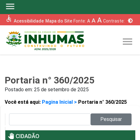
menu
accessible
A
A
brightness_6
Acessibilidade
Mapa do Site
Fonte:
A
Contraste:
menu
Portaria n° 360/2025
Postado em:
25 de setembro de 2025
Você está aqui:
Pagina Inicial >
Portaria n° 360/2025
Pesquisar no site:
Pesquisar
pan_tool
CIDADÃO