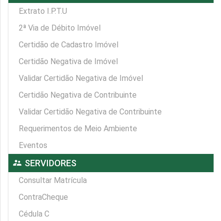
Extrato I.P.T.U
2ª Via de Débito Imóvel
Certidão de Cadastro Imóvel
Certidão Negativa de Imóvel
Validar Certidão Negativa de Imóvel
Certidão Negativa de Contribuinte
Validar Certidão Negativa de Contribuinte
Requerimentos de Meio Ambiente
Eventos
supervisor_account
SERVIDORES
Consultar Matrícula
ContraCheque
Cédula C