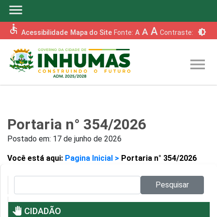
menu
accessible
A
A
brightness_6
Acessibilidade
Mapa do Site
Fonte:
A
Contraste:
menu
Portaria n° 354/2026
Postado em:
17 de junho de 2026
Você está aqui:
Pagina Inicial >
Portaria n° 354/2026
Pesquisar no site:
Pesquisar
pan_tool
CIDADÃO