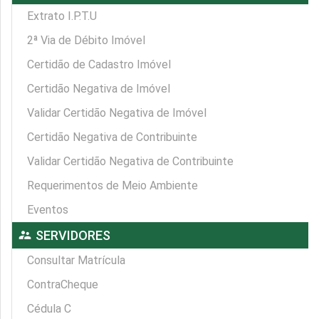
Extrato I.P.T.U
2ª Via de Débito Imóvel
Certidão de Cadastro Imóvel
Certidão Negativa de Imóvel
Validar Certidão Negativa de Imóvel
Certidão Negativa de Contribuinte
Validar Certidão Negativa de Contribuinte
Requerimentos de Meio Ambiente
Eventos
supervisor_account
SERVIDORES
Consultar Matrícula
ContraCheque
Cédula C