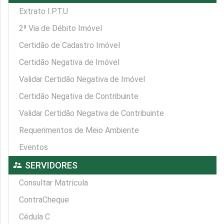
Extrato I.P.T.U
2ª Via de Débito Imóvel
Certidão de Cadastro Imóvel
Certidão Negativa de Imóvel
Validar Certidão Negativa de Imóvel
Certidão Negativa de Contribuinte
Validar Certidão Negativa de Contribuinte
Requerimentos de Meio Ambiente
Eventos
supervisor_account
SERVIDORES
Consultar Matrícula
ContraCheque
Cédula C