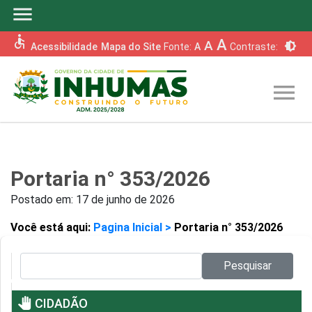
menu
accessible
A
A
brightness_6
Acessibilidade
Mapa do Site
Fonte:
A
Contraste:
menu
Portaria n° 353/2026
Postado em:
17 de junho de 2026
Você está aqui:
Pagina Inicial >
Portaria n° 353/2026
Pesquisar no site:
Pesquisar
pan_tool
CIDADÃO