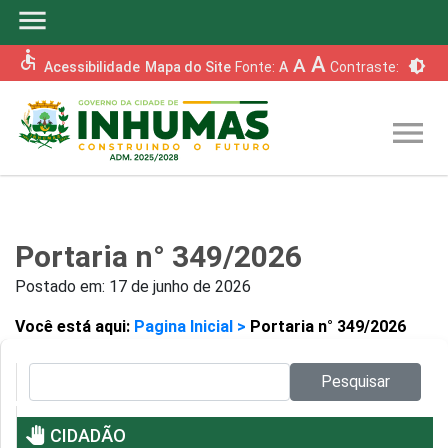
menu
accessible
A
A
brightness_6
Acessibilidade
Mapa do Site
Fonte:
A
Contraste:
menu
Portaria n° 349/2026
Postado em:
17 de junho de 2026
Você está aqui:
Pagina Inicial >
Portaria n° 349/2026
Pesquisar no site:
Pesquisar
pan_tool
CIDADÃO