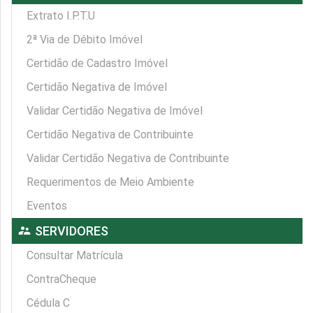
Extrato I.P.T.U
2ª Via de Débito Imóvel
Certidão de Cadastro Imóvel
Certidão Negativa de Imóvel
Validar Certidão Negativa de Imóvel
Certidão Negativa de Contribuinte
Validar Certidão Negativa de Contribuinte
Requerimentos de Meio Ambiente
Eventos
supervisor_account
SERVIDORES
Consultar Matrícula
ContraCheque
Cédula C