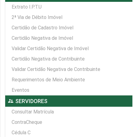
Extrato I.P.T.U
2ª Via de Débito Imóvel
Certidão de Cadastro Imóvel
Certidão Negativa de Imóvel
Validar Certidão Negativa de Imóvel
Certidão Negativa de Contribuinte
Validar Certidão Negativa de Contribuinte
Requerimentos de Meio Ambiente
Eventos
supervisor_account
SERVIDORES
Consultar Matrícula
ContraCheque
Cédula C