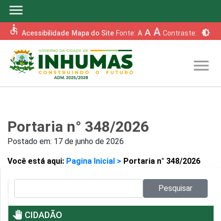
menu
accessible
A
A
brightness_6
Acessibilidade
Mapa do Site
Fonte:
A
Contraste:
menu
Portaria n° 348/2026
Postado em:
17 de junho de 2026
Você está aqui:
Pagina Inicial >
Portaria n° 348/2026
Pesquisar no site:
Pesquisar
pan_tool
CIDADÃO