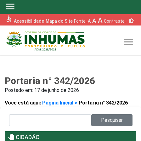
menu
accessible
A
A
brightness_6
Acessibilidade
Mapa do Site
Fonte:
A
Contraste:
menu
Portaria n° 342/2026
Postado em:
17 de junho de 2026
Você está aqui:
Pagina Inicial >
Portaria n° 342/2026
Pesquisar no site:
Pesquisar
pan_tool
CIDADÃO