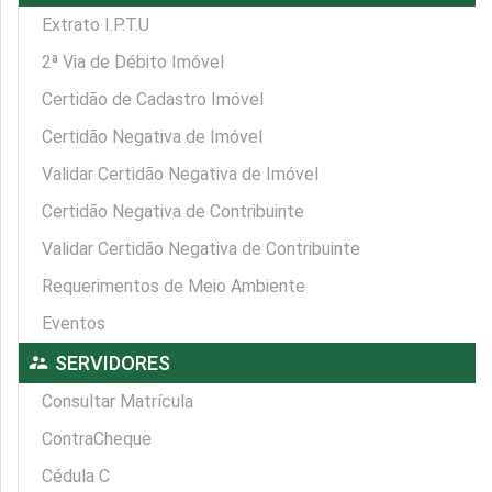
Extrato I.P.T.U
2ª Via de Débito Imóvel
Certidão de Cadastro Imóvel
Certidão Negativa de Imóvel
Validar Certidão Negativa de Imóvel
Certidão Negativa de Contribuinte
Validar Certidão Negativa de Contribuinte
Requerimentos de Meio Ambiente
Eventos
supervisor_account
SERVIDORES
Consultar Matrícula
ContraCheque
Cédula C