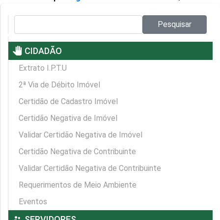
Pesquisar no site:
Pesquisar
pan_tool
CIDADÃO
Extrato I.P.T.U
2ª Via de Débito Imóvel
Certidão de Cadastro Imóvel
Certidão Negativa de Imóvel
Validar Certidão Negativa de Imóvel
Certidão Negativa de Contribuinte
Validar Certidão Negativa de Contribuinte
Requerimentos de Meio Ambiente
Eventos
supervisor_account
SERVIDORES