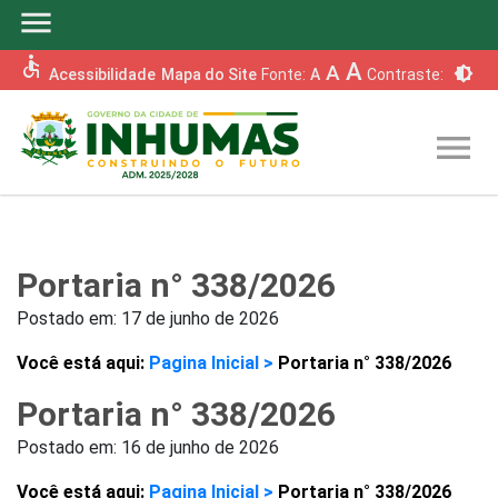
menu
accessible
A
A
brightness_6
Acessibilidade
Mapa do Site
Fonte:
A
Contraste:
menu
Portaria n° 338/2026
Postado em:
17 de junho de 2026
Você está aqui:
Pagina Inicial >
Portaria n° 338/2026
Portaria n° 338/2026
Postado em:
16 de junho de 2026
Você está aqui:
Pagina Inicial >
Portaria n° 338/2026