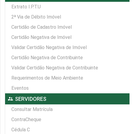
Extrato I.P.T.U
2ª Via de Débito Imóvel
Certidão de Cadastro Imóvel
Certidão Negativa de Imóvel
Validar Certidão Negativa de Imóvel
Certidão Negativa de Contribuinte
Validar Certidão Negativa de Contribuinte
Requerimentos de Meio Ambiente
Eventos
supervisor_account
SERVIDORES
Consultar Matrícula
ContraCheque
Cédula C