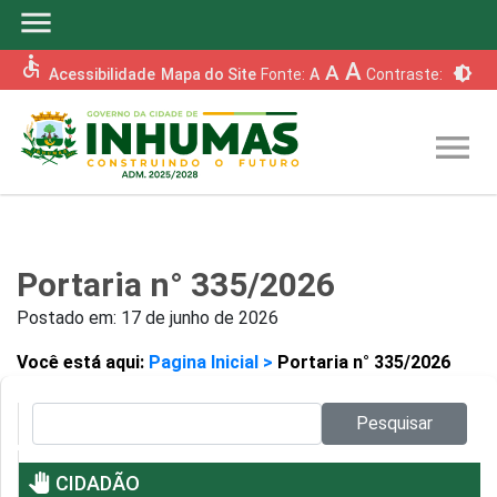
menu
accessible
A
A
brightness_6
Acessibilidade
Mapa do Site
Fonte:
A
Contraste:
menu
Portaria n° 335/2026
Postado em:
17 de junho de 2026
Você está aqui:
Pagina Inicial >
Portaria n° 335/2026
Pesquisar no site:
Pesquisar
pan_tool
CIDADÃO