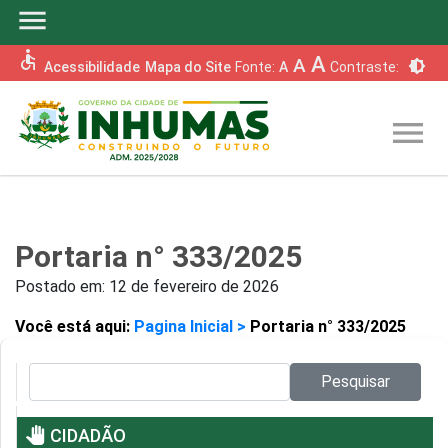
menu
accessible
A
A
brightness_6
Acessibilidade
Mapa do Site
Fonte:
A
Contraste:
menu
Portaria n° 333/2025
Postado em:
12 de fevereiro de 2026
Você está aqui:
Pagina Inicial >
Portaria n° 333/2025
Pesquisar no site:
Pesquisar
pan_tool
CIDADÃO