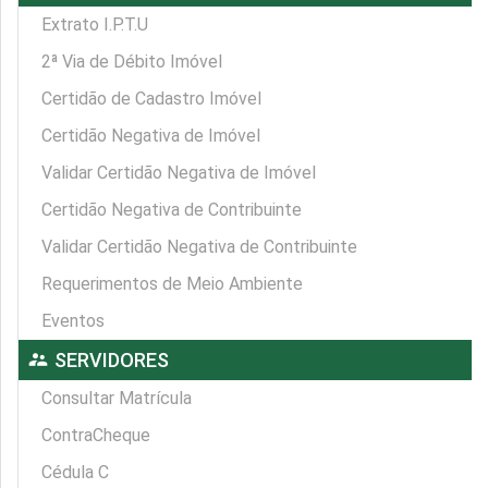
Extrato I.P.T.U
2ª Via de Débito Imóvel
Certidão de Cadastro Imóvel
Certidão Negativa de Imóvel
Validar Certidão Negativa de Imóvel
Certidão Negativa de Contribuinte
Validar Certidão Negativa de Contribuinte
Requerimentos de Meio Ambiente
Eventos
supervisor_account
SERVIDORES
Consultar Matrícula
ContraCheque
Cédula C