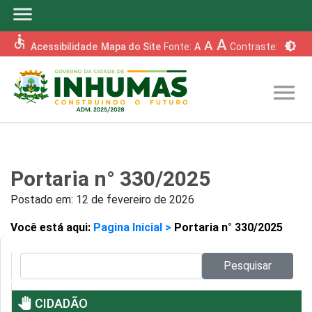
menu
accessible
A
A
brightness_6
Acessibilidade
Mapa do Site
Fonte:
A
Contraste:
menu
Portaria n° 330/2025
Postado em:
12 de fevereiro de 2026
Você está aqui:
Pagina Inicial >
Portaria n° 330/2025
Pesquisar no site:
Pesquisar
pan_tool
CIDADÃO