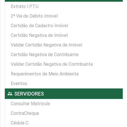
Extrato I.P.T.U
2ª Via de Débito Imóvel
Certidão de Cadastro Imóvel
Certidão Negativa de Imóvel
Validar Certidão Negativa de Imóvel
Certidão Negativa de Contribuinte
Validar Certidão Negativa de Contribuinte
Requerimentos de Meio Ambiente
Eventos
supervisor_account
SERVIDORES
Consultar Matrícula
ContraCheque
Cédula C