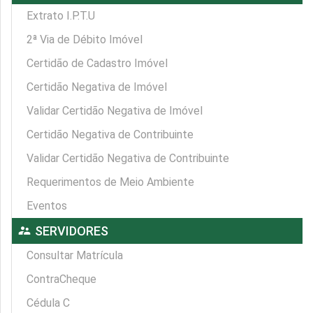
Extrato I.P.T.U
2ª Via de Débito Imóvel
Certidão de Cadastro Imóvel
Certidão Negativa de Imóvel
Validar Certidão Negativa de Imóvel
Certidão Negativa de Contribuinte
Validar Certidão Negativa de Contribuinte
Requerimentos de Meio Ambiente
Eventos
supervisor_account
SERVIDORES
Consultar Matrícula
ContraCheque
Cédula C