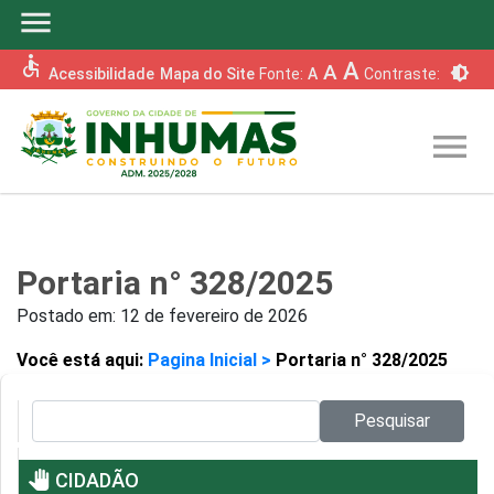
menu
accessible
A
A
brightness_6
Acessibilidade
Mapa do Site
Fonte:
A
Contraste:
menu
Portaria n° 328/2025
Postado em:
12 de fevereiro de 2026
Você está aqui:
Pagina Inicial >
Portaria n° 328/2025
Pesquisar no site:
Pesquisar
pan_tool
CIDADÃO