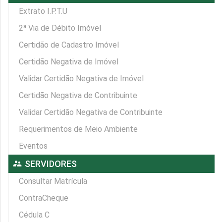
Extrato I.P.T.U
2ª Via de Débito Imóvel
Certidão de Cadastro Imóvel
Certidão Negativa de Imóvel
Validar Certidão Negativa de Imóvel
Certidão Negativa de Contribuinte
Validar Certidão Negativa de Contribuinte
Requerimentos de Meio Ambiente
Eventos
supervisor_account
SERVIDORES
Consultar Matrícula
ContraCheque
Cédula C