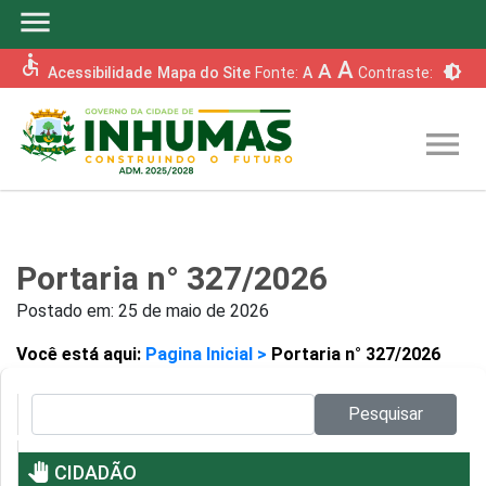
menu
accessible
A
A
brightness_6
Acessibilidade
Mapa do Site
Fonte:
A
Contraste:
menu
Portaria n° 327/2026
Postado em:
25 de maio de 2026
Você está aqui:
Pagina Inicial >
Portaria n° 327/2026
Pesquisar no site:
Pesquisar
pan_tool
CIDADÃO