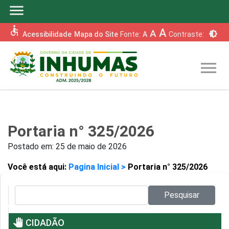
menu
accessible
A
A
brightness_6
Acessibilidade
Mapa do Site
Fonte:
A
Contraste:
menu
Portaria n° 325/2026
Postado em:
25 de maio de 2026
Você está aqui:
Pagina Inicial >
Portaria n° 325/2026
Pesquisar no site:
Pesquisar
pan_tool
CIDADÃO