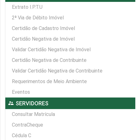
Extrato I.P.T.U
2ª Via de Débito Imóvel
Certidão de Cadastro Imóvel
Certidão Negativa de Imóvel
Validar Certidão Negativa de Imóvel
Certidão Negativa de Contribuinte
Validar Certidão Negativa de Contribuinte
Requerimentos de Meio Ambiente
Eventos
supervisor_account
SERVIDORES
Consultar Matrícula
ContraCheque
Cédula C