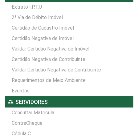
Extrato I.P.T.U
2ª Via de Débito Imóvel
Certidão de Cadastro Imóvel
Certidão Negativa de Imóvel
Validar Certidão Negativa de Imóvel
Certidão Negativa de Contribuinte
Validar Certidão Negativa de Contribuinte
Requerimentos de Meio Ambiente
Eventos
supervisor_account
SERVIDORES
Consultar Matrícula
ContraCheque
Cédula C