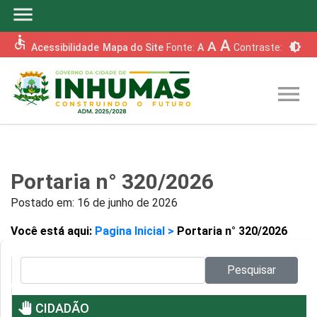
menu
accessible
A
A
brightness_6
Acessibilidade
Mapa do Site
Fonte:
A
Contraste:
menu
Portaria n° 320/2026
Postado em:
16 de junho de 2026
Você está aqui:
Pagina Inicial >
Portaria n° 320/2026
Pesquisar no site:
Pesquisar
pan_tool
CIDADÃO