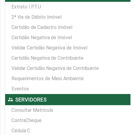
Extrato I.P.T.U
2ª Via de Débito Imóvel
Certidão de Cadastro Imóvel
Certidão Negativa de Imóvel
Validar Certidão Negativa de Imóvel
Certidão Negativa de Contribuinte
Validar Certidão Negativa de Contribuinte
Requerimentos de Meio Ambiente
Eventos
supervisor_account
SERVIDORES
Consultar Matrícula
ContraCheque
Cédula C