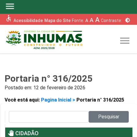
menu
accessible
A
A
brightness_6
Acessibilidade
Mapa do Site
Fonte:
A
Contraste:
menu
Portaria n° 316/2025
Postado em:
12 de fevereiro de 2026
Você está aqui:
Pagina Inicial >
Portaria n° 316/2025
Pesquisar no site:
Pesquisar
pan_tool
CIDADÃO