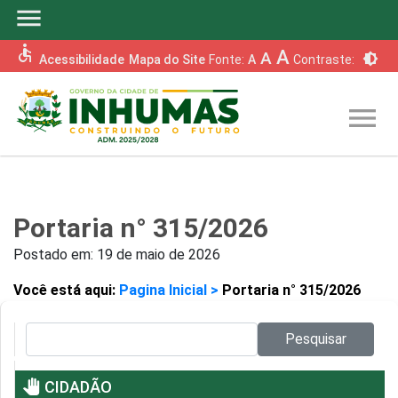
menu
accessible
A
A
brightness_6
Acessibilidade
Mapa do Site
Fonte:
A
Contraste:
menu
Portaria n° 315/2026
Postado em:
19 de maio de 2026
Você está aqui:
Pagina Inicial >
Portaria n° 315/2026
Pesquisar no site:
Pesquisar
pan_tool
CIDADÃO