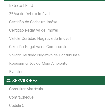
Extrato I.P.T.U
2ª Via de Débito Imóvel
Certidão de Cadastro Imóvel
Certidão Negativa de Imóvel
Validar Certidão Negativa de Imóvel
Certidão Negativa de Contribuinte
Validar Certidão Negativa de Contribuinte
Requerimentos de Meio Ambiente
Eventos
supervisor_account
SERVIDORES
Consultar Matrícula
ContraCheque
Cédula C